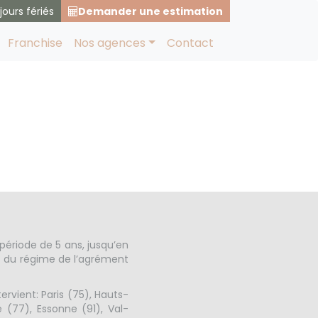
jours fériés
Demander une estimation
Franchise
Nos agences
Contact
 jusqu’en
période de 5 ans, jusqu’en
et du régime de l’agrément
rvient: Paris (75), Hauts-
 (77), Essonne (91), Val-