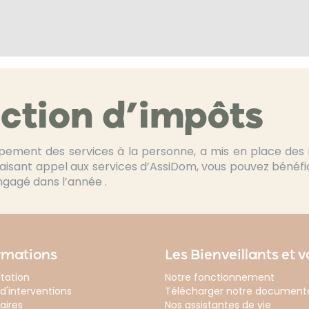
ction d’impôts
pement des services à la personne, a mis en place des in
faisant appel aux services d’AssiDom, vous pouvez bénéfic
gagé dans l’année .
rmations
Les Bienveillants et 
tation
Notre fonctionnement
d'interventions
Télécharger notre document
aires
Nos assistantes de vie