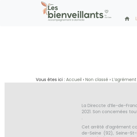
L’agrément d
2021
Vous êtes ici :
Accueil
›
Non classé
›
L’agrément 
La Direccte d’Ile-de-Fran
2021. Son concernées tout
.
Cet arrêté d’agrément cou
de-Seine (92), Seine-St-