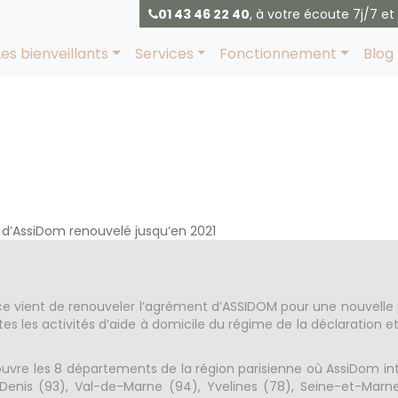
01 43 46 22 40
, à votre écoute 7j/7 et 
Les bienveillants
Services
Fonctionnement
Blog
’AssiDom renouvelé
d’AssiDom renouvelé jusqu’en 2021
ce vient de renouveler l’agrément d’ASSIDOM pour une nouvelle 
es les activités d’aide à domicile du régime de la déclaration 
vre les 8 départements de la région parisienne où AssiDom inte
Denis (93), Val-de-Marne (94), Yvelines (78), Seine-et-Marne