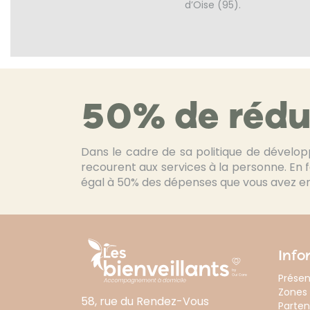
d’Oise (95).
50% de rédu
Dans le cadre de sa politique de dévelop
recourent aux services à la personne. En 
égal à 50% des dépenses que vous avez en
Info
Présen
Zones 
58, rue du Rendez-Vous
Parten